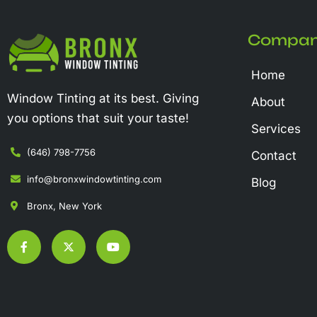
Compa
Home
Window Tinting at its best. Giving
About
you options that suit your taste!
Services
(646) 798-7756
Contact
info@bronxwindowtinting.com
Blog
Bronx, New York
F
X
Y
a
-
o
c
t
u
e
w
t
b
i
u
o
t
b
o
t
e
k
e