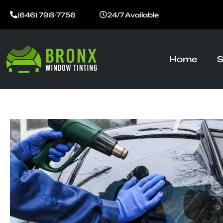
Skip
(646) 798-7756
24/7 Available
to
content
Home
S