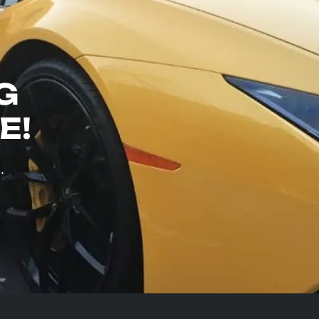
G
E!
.